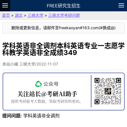
FREE研究生招生
首页
>
湖北
>
三峡大学
>
三峡大学考研问题
题库
故事
专题
APP
笔记
论坛
删除或更新信息，请邮件至freekaoyan#163.com(#换成@)
VIP
资料
学科英语非全调剂本科英语专业一志愿学
科教学英语非全成绩349
本站小编 三峡大学/2022-11-07
提问问题:
学科英语非全调剂