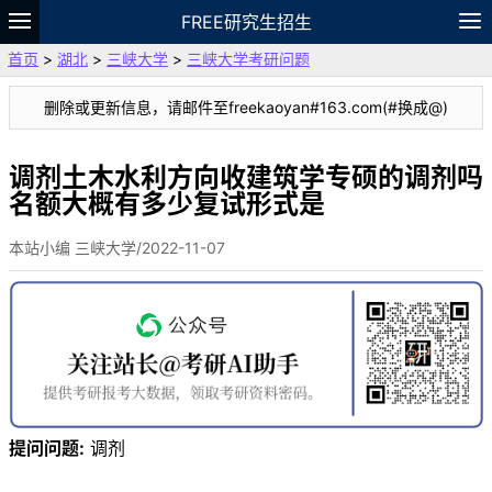
FREE研究生招生
首页
>
湖北
>
三峡大学
>
三峡大学考研问题
题库
故事
专题
APP
笔记
论坛
删除或更新信息，请邮件至freekaoyan#163.com(#换成@)
VIP
资料
调剂土木水利方向收建筑学专硕的调剂吗
名额大概有多少复试形式是
本站小编 三峡大学/2022-11-07
提问问题:
调剂