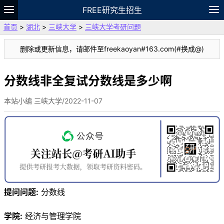
FREE研究生招生
首页
>
湖北
>
三峡大学
>
三峡大学考研问题
题库
故事
专题
APP
笔记
论坛
删除或更新信息，请邮件至freekaoyan#163.com(#换成@)
VIP
资料
分数线非全复试分数线是多少啊
本站小编 三峡大学/2022-11-07
提问问题:
分数线
学院:
经济与管理学院