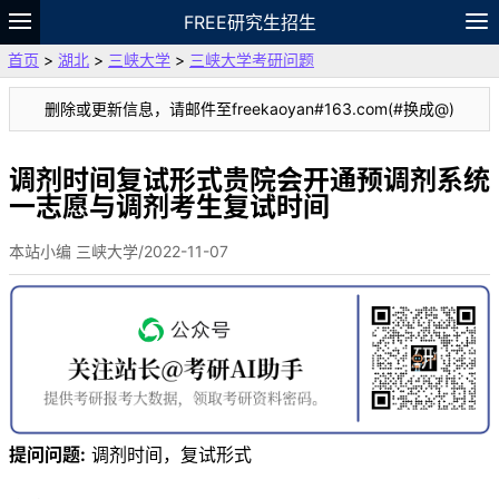
FREE研究生招生
首页
>
湖北
>
三峡大学
>
三峡大学考研问题
题库
故事
专题
APP
笔记
论坛
删除或更新信息，请邮件至freekaoyan#163.com(#换成@)
VIP
资料
调剂时间复试形式贵院会开通预调剂系统
一志愿与调剂考生复试时间
本站小编 三峡大学/2022-11-07
提问问题:
调剂时间，复试形式