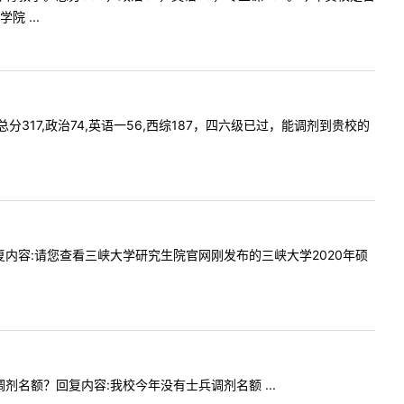
 ...
，总分317,政治74,英语一56,西综187，四六级已过，能调剂到贵校的
额吗？回复内容:请您查看三峡大学研究生院官网刚发布的三峡大学2020年硕
兵调剂名额？回复内容:我校今年没有士兵调剂名额 ...