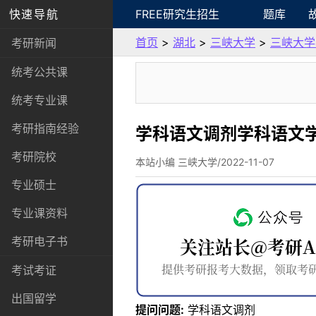
快速导航
FREE研究生招生
题库
首页
>
湖北
>
三峡大学
>
三峡大学
考研新闻
统考公共课
统考专业课
考研指南经验
学科语文调剂学科语文
考研院校
本站小编 三峡大学/2022-11-07
专业硕士
专业课资料
考研电子书
考试考证
出国留学
提问问题:
学科语文调剂