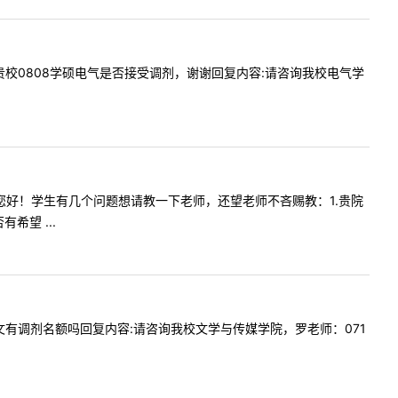
，请问贵校0808学硕电气是否接受调剂，谢谢回复内容:请咨询我校电气学
敬的老师您好！学生有几个问题想请教一下老师，还望老师不吝赐教：1.贵院
望 ...
校学科语文有调剂名额吗回复内容:请咨询我校文学与传媒学院，罗老师：071