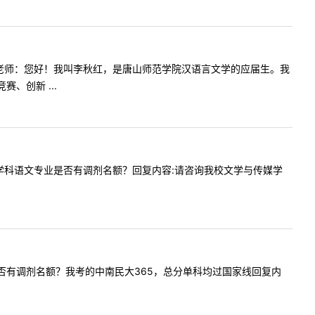
容:尊敬的老师：您好！我叫李秋红，是唐山师范学院汉语言文学的应届生。我
、创新 ...
贵校今年学科语文专业是否有调剂名额？回复内容:请咨询我校文学与传媒学
言文学是否有调剂名额？我考的中南民大365，总分单科均过国家线回复内