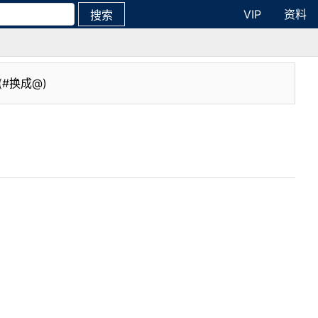
VIP
资料
搜索
(#换成@)