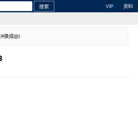
VIP
资料
搜索
(#换成@)
3