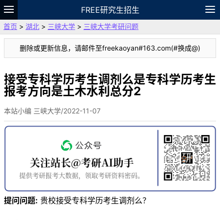
FREE研究生招生
首页
>
湖北
>
三峡大学
>
三峡大学考研问题
题库
故事
专题
APP
笔记
论坛
删除或更新信息，请邮件至freekaoyan#163.com(#换成@)
VIP
资料
接受专科学历考生调剂么是专科学历考生
报考方向是土木水利总分2
本站小编 三峡大学/2022-11-07
提问问题:
贵校接受专科学历考生调剂么？