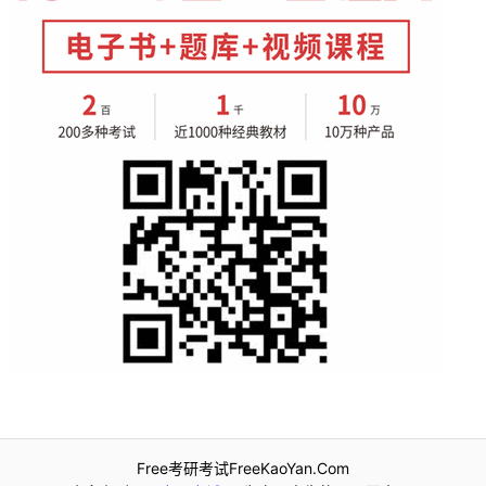
Free考研考试FreeKaoYan.Com