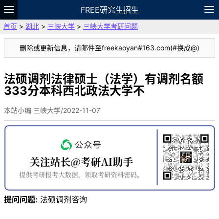
FREE研究生招生
首页
>
湖北
>
三峡大学
>
三峡大学考研问题
题库
故事
专题
APP
笔记
论坛
删除或更新信息，请邮件至freekaoyan#163.com(#换成@)
VIP
资料
法硕调剂法律硕士（法学）有调剂名额
333分本科西北政法大学不
本站小编 三峡大学/2022-11-07
提问问题:
法硕调剂咨询