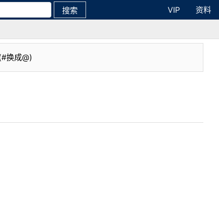
VIP
资料
搜索
(#换成@)