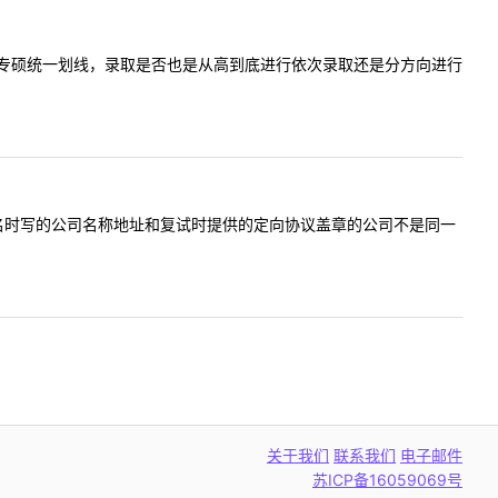
61交通运输专硕统一划线，录取是否也是从高到底进行依次录取还是分方向进行
日制定向报名时写的公司名称地址和复试时提供的定向协议盖章的公司不是同一
关于我们
联系我们
电子邮件
苏ICP备16059069号