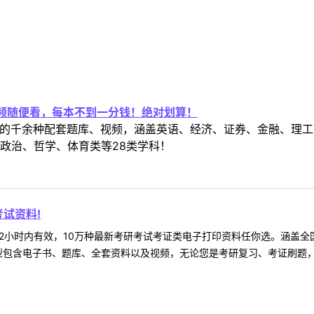
视频随便看，每本不到一分钱！绝对划算！
定教材的千余种配套题库、视频，涵盖英语、经济、证券、金融、
政治、哲学、体育类等28类学科！
试资料!
2小时内有效，10万种最新考研考试考证类电子打印资料任你选。涵盖全国
型包含电子书、题库、全套资料以及视频，无论您是考研复习、考证刷题，还