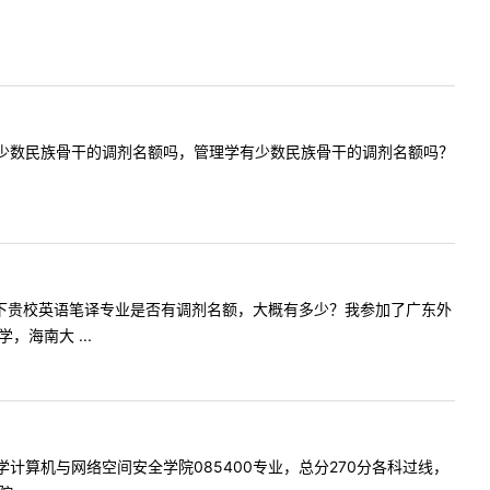
请问今年有少数民族骨干的调剂名额吗，管理学有少数民族骨干的调剂名额吗？
！我想问一下贵校英语笔译专业是否有调剂名额，大概有多少？我参加了广东外
海南大 ...
海南大学计算机与网络空间安全学院085400专业，总分270分各科过线，