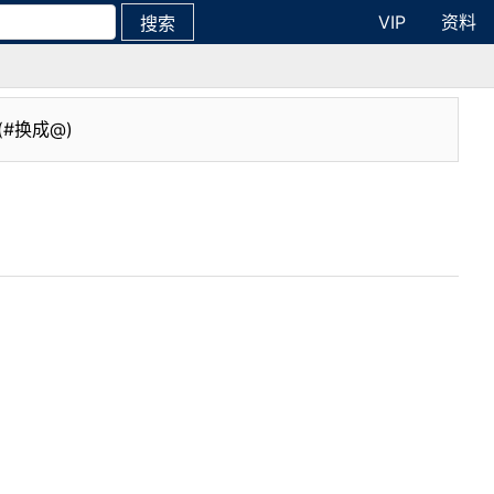
VIP
资料
搜索
(#换成@)