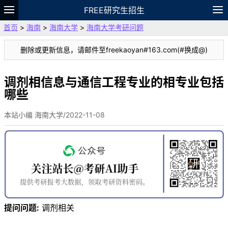
FREE研究生招生
首页
>
海南
>
海南大学
>
海南大学考研问题
题库
故事
专题
APP
笔记
论坛
删除或更新信息，请邮件至freekaoyan#163.com(#换成@)
VIP
资料
调剂相信息与通信工程专业的相专业包括
哪些
本站小编 海南大学/2022-11-08
提问问题:
调剂相关