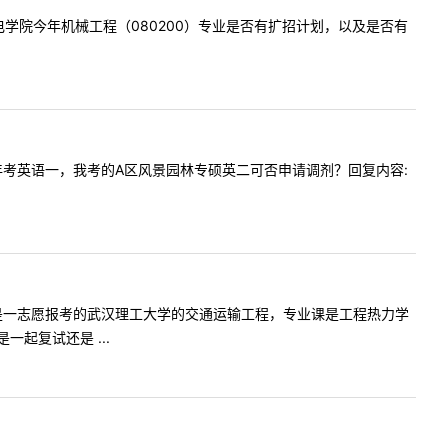
贵校机电学院今年机械工程（080200）专业是否有扩招计划，以及是否有
今年第一年考英语一，我考的A区风景园林专硕英二可否申请调剂？回复内容:
科建环，但是一志愿报考的武汉理工大学的交通运输工程，专业课是工程热力学
起复试还是 ...