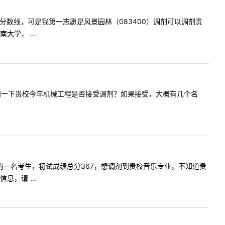
区的国家分数线，可是我第一志愿是风景园林（083400）调剂可以调剂贵
学， ...
师了。我想问一下贵校今年机械工程是否接受调剂？如果接受，大概有几个名
我是19年的一名考生，初试成绩总分367，想调剂到贵校音乐专业，不知道贵
，请 ...