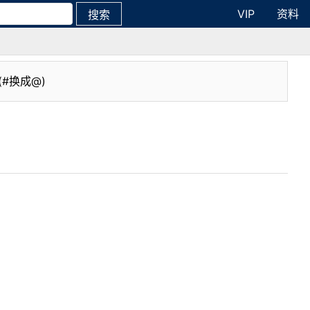
VIP
资料
搜索
(#换成@)