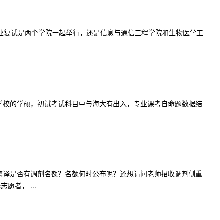
通信工程专业复试是两个学院一起举行，还是信息与通信工程学院和生物医学工
报考了其他学校的学硕，初试考试科目中与海大有出入，专业课考自命题数据结
今年英语口笔译是否有调剂名额？名额何时公布呢？还想请问老师招收调剂侧重
者， ...