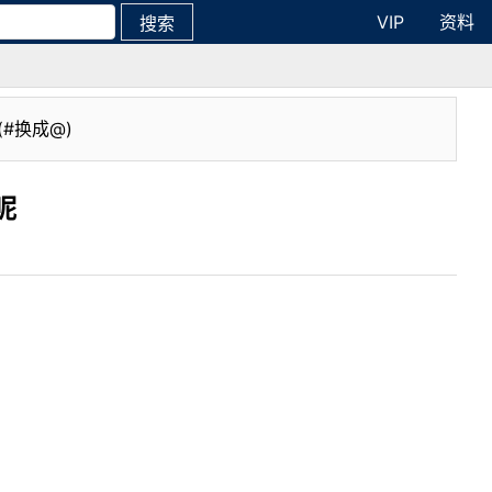
VIP
资料
搜索
(#换成@)
呢