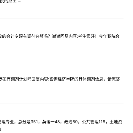
招生 ...
询一下贵校的会计专硕有调剂名额吗？谢谢回复内容:考生您好！今年我院会
国际商务专硕有调剂计划吗回复内容:咨询经济学院的具体调剂信息，请您咨
资源管理专业，总分是351，英语一48，政治69，公共管理118，土地资
..