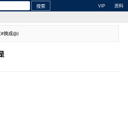
VIP
资料
搜索
(#换成@)
是