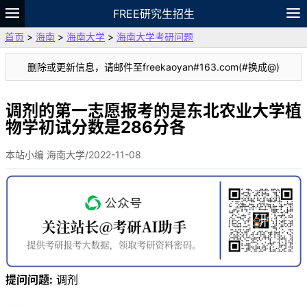
FREE研究生招生
首页
>
海南
>
海南大学
>
海南大学考研问题
题库
故事
专题
APP
笔记
论坛
删除或更新信息，请邮件至freekaoyan#163.com(#换成@)
VIP
资料
调剂的第一志愿报考的是东北农业大学植
物学初试分数是286分各
本站小编 海南大学/2022-11-08
提问问题:
调剂