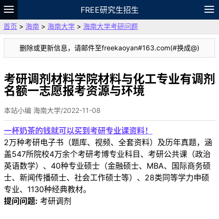
FREE研究生招生
首页
>
海南
>
海南大学
>
海南大学考研问题
题库
故事
专题
APP
笔记
论坛
删除或更新信息，请邮件至freekaoyan#163.com(#换成@)
VIP
资料
考研调剂材料学院材料与化工专业有调剂
名额一志愿报考资源与环境
本站小编 海南大学/2022-11-08
一杯奶茶的钱就可以买到考研专业课资料！
2万种考研电子书（题库、视频、全套资料）及历年真题，涵
盖547所院校4万余个考研考博专业科目、考研公共课（政治
英语数学）、40种专业硕士（金融硕士、MBA、国际商务硕
士、新闻传播硕士、社会工作硕士等）、28类同等学力申硕
专业、1130种经典教材。
提问问题:
考研调剂