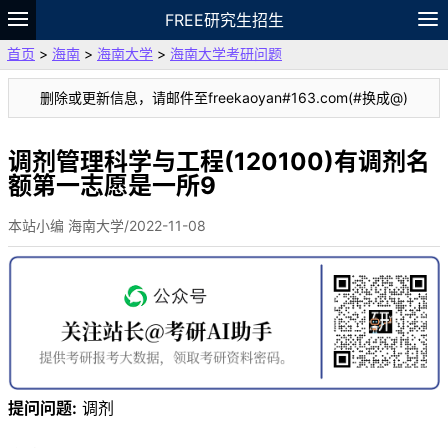
FREE研究生招生
首页
>
海南
>
海南大学
>
海南大学考研问题
题库
故事
专题
APP
笔记
论坛
删除或更新信息，请邮件至freekaoyan#163.com(#换成@)
VIP
资料
调剂管理科学与工程(120100)有调剂名
额第一志愿是一所9
本站小编 海南大学/2022-11-08
提问问题:
调剂