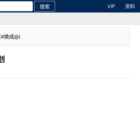
VIP
资料
搜索
(#换成@)
划