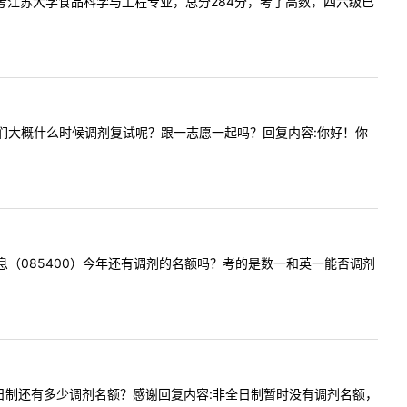
一志愿报考江苏大学食品科学与工程专业，总分284分，考了高数，四六级已
，请问我们大概什么时候调剂复试呢？跟一志愿一起吗？回复内容:你好！你
院电子信息（085400）今年还有调剂的名额吗？考的是数一和英一能否调剂
专硕非全日制还有多少调剂名额？感谢回复内容:非全日制暂时没有调剂名额，