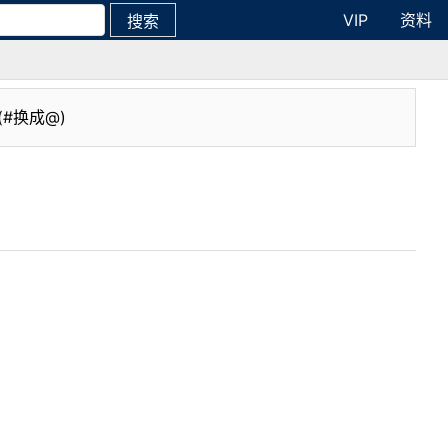
VIP
资料
搜索
(#换成@)