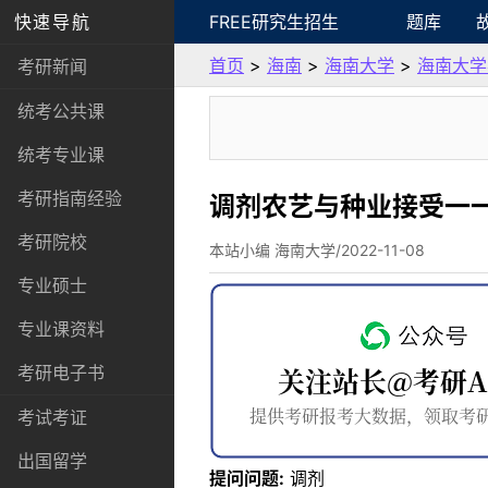
快速导航
FREE研究生招生
题库
首页
>
海南
>
海南大学
>
海南大学
考研新闻
统考公共课
统考专业课
考研指南经验
调剂农艺与种业接受一
考研院校
本站小编 海南大学/2022-11-08
专业硕士
专业课资料
考研电子书
考试考证
出国留学
提问问题:
调剂