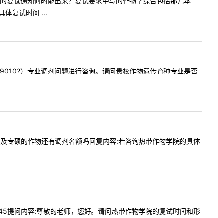
老师，热作的复试通知何时能出来？复试要求中写的作物学综合包括那几本
复试时间 ...
育种（090102）专业调剂问题进行咨询。请问贵校作物遗传育种专业是否
作物遗传以及专硕的作物还有调剂名额吗回复内容:若咨询热带作物学院的具体
610:45提问内容:尊敬的老师，您好。请问热带作物学院的复试时间和形