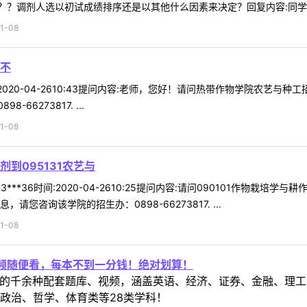
？调剂人选以初试成绩排序还是以其他什么因素来决定？回复内容:同学你好
1-08
不
时间:2020-04-2610:43提问内容:老师，您好！请问热带作物学院农
6273817. ...
1-08
剂到095131农艺与
***36时间:2020-04-2610:25提问内容:请问090101作物栽
您咨询该学院的招生办：0898-66273817. ...
1-08
视频随便看，每本不到一分钱！绝对划算！
定教材的千余种配套题库、视频，涵盖英语、经济、证券、金融、
政治、哲学、体育类等28类学科！