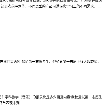
500余所院校考研专业课、200多种职业资格考试、1100多种经典
是考前冲刺等，不同类型的产品可满足您学习上的不同需求。 ...
是否保护一志愿回复内容:保护第一志愿考生。但如果第一志愿上线人数较多，
护一志愿吗？学科教学（音乐）的报录比是多少回复内容:我校复试第一志愿生
表现未到 ...