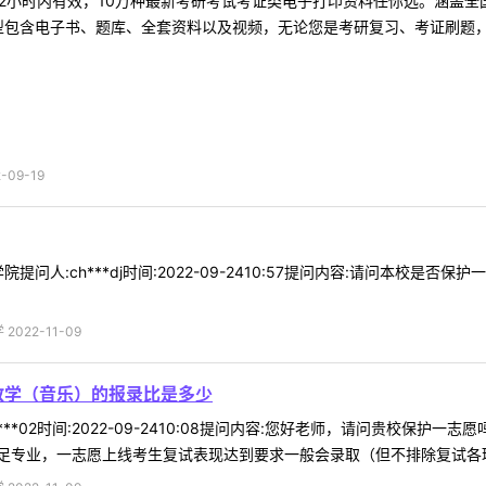
2小时内有效，10万种最新考研考试考证类电子打印资料任你选。涵盖全国
型包含电子书、题库、全套资料以及视频，无论您是考研复习、考证刷题，还
09-19
提问人:ch***dj时间:2022-09-2410:57提问内容:请问本校
022-11-09
教学（音乐）的报录比是多少
***02时间:2022-09-2410:08提问内容:您好老师，请问贵校保
专业，一志愿上线考生复试表现达到要求一般会录取（但不排除复试各环节