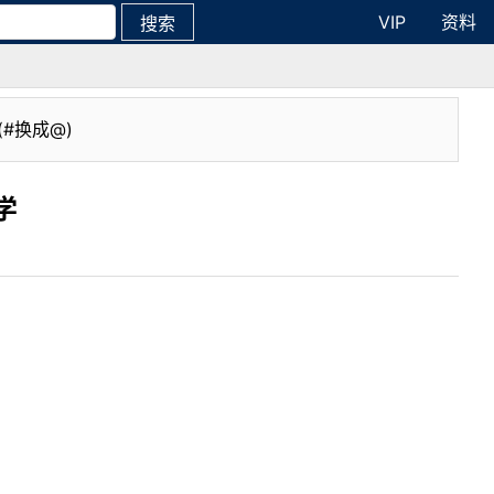
VIP
资料
搜索
(#换成@)
学