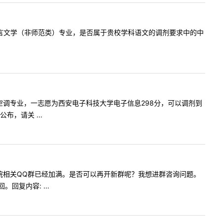
本科是汉语言文学（非师范类）专业，是否属于贵校学科语文的调剂要求中的中
业于暖通空调专业，一志愿为西安电子科技大学电子信息298分，可以调剂到
，请关 ...
您好，文学院相关QQ群已经加满。是否可以再开新群呢？我想进群咨询问题。
复内容: ...