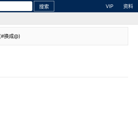
VIP
资料
搜索
(#换成@)