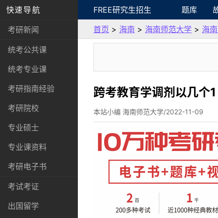
快速导航
FREE研究生招生
题库
首页
>
海南
>
海南师范大学
>
海南
考研新闻
统考公共课
统考专业课
考研指南经验
跨考教育学调剂以几个1
考研院校
本站小编 海南师范大学/2022-11-09
专业硕士
专业课资料
考研电子书
考试考证
出国留学