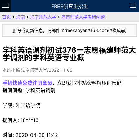
FREE研究生招生
首页
>
海南
>
海南师范大学
>
海南师范大学考研问题
题库
故事
专题
APP
笔记
论坛
删除或更新信息，请邮件至freekaoyan#163.com(#换成@)
VIP
资料
学科英语调剂初试376一志愿福建师范大
学调剂的学科英语专业概
本站小编 海南师范大学/2022-11-09
手机快速免费注册会员
，立即获取本站资料解压缩密码！
提问问题:
学科英语调剂
学院:
外国语学院
提问人:
18***16
时间:
2020-04-30 11:42