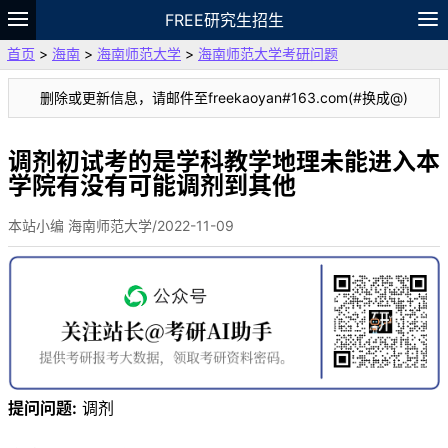
FREE研究生招生
首页
>
海南
>
海南师范大学
>
海南师范大学考研问题
题库
故事
专题
APP
笔记
论坛
删除或更新信息，请邮件至freekaoyan#163.com(#换成@)
VIP
资料
调剂初试考的是学科教学地理未能进入本
学院有没有可能调剂到其他
本站小编 海南师范大学/2022-11-09
提问问题:
调剂