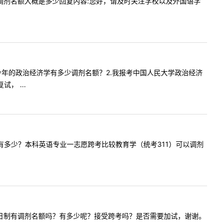
科英语的调剂名额大概是多少回复内容:您好，请及时关注学校以及外国语学
1.贵院今年的政治经济学有多少调剂名额？2.我报考中国人民大学政治经济
， ...
调剂缺额有多少？本科英语专业一志愿跨考比较教育学（统考311）可以调剂
教育管理全日制有调剂名额吗？有多少呢？接受跨考吗？是否需要加试，谢谢。