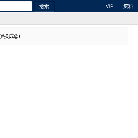
VIP
资料
搜索
(#换成@)