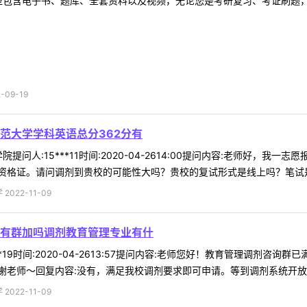
型包含电子书、题库、全套资料以及视频，无论您是考研复习、考证刷题，还
09-19
范大学学科英语总分362分有
提问人:15***11时间:2020-04-2614:00提问内容:老师好，
格证。请问调剂到贵校的可能性大吗？贵校的复试形式是线上吗？笔试是该
022-11-09
有群加吗调剂教育管理专业有什
**19时间:2020-04-2613:57提问内容:老师您好！教育管理调
老师～回复内容:没有，满足我校调剂要求即可申请。等到调剂系统开放，直
022-11-09