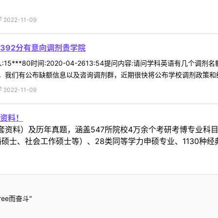
022-11-09
392分有意向调剂贵学院
15***80时间:2020-04-2613:54提问内容:请问学科英语有几
我们有公布缺额信息以及咨询调剂群，近期很快将公布学校调剂政策和细则
022-11-09
资料！
套资料）及历年真题，涵盖547所院校4万余个考研考博专业科
硕士、社会工作硕士等）、28类同等学力申硕专业、1130种经
ee而奋斗"