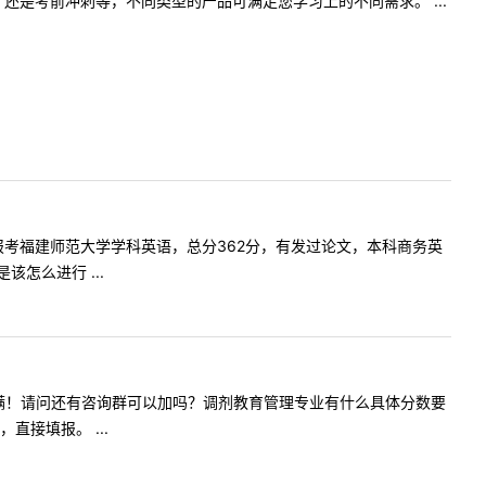
是考前冲刺等，不同类型的产品可满足您学习上的不同需求。 ...
我一志愿报考福建师范大学学科英语，总分362分，有发过论文，本科商务英
怎么进行 ...
剂咨询群已满！请问还有咨询群可以加吗？调剂教育管理专业有什么具体分数要
接填报。 ...