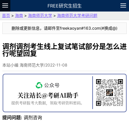
FREE研究生招生
首页
>
海南
>
海南师范大学
>
海南师范大学考研问题
题库
故事
专题
APP
笔记
论坛
删除或更新信息，请邮件至freekaoyan#163.com(#换成@)
VIP
资料
调剂调剂考生线上复试笔试部分是怎么进
行呢望回复
本站小编 海南师范大学/2022-11-08
提问问题:
调剂咨询