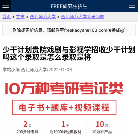
FREE研究生招生
首页
>
甘肃
>
西北师范大学
>
西北师范大学考研问题
题库
故事
专题
APP
笔记
论坛
删除或更新信息，请邮件至freekaoyan#163.com(#换成@)
VIP
资料
少干计划贵院戏剧与影视学招收少干计划
吗这个录取是怎么录取是将
本站小编 西北师范大学/2022-11-06