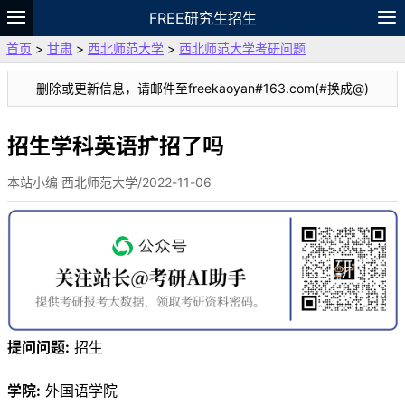
FREE研究生招生
首页
>
甘肃
>
西北师范大学
>
西北师范大学考研问题
题库
故事
专题
APP
笔记
论坛
删除或更新信息，请邮件至freekaoyan#163.com(#换成@)
VIP
资料
招生学科英语扩招了吗
本站小编 西北师范大学/2022-11-06
提问问题:
招生
学院:
外国语学院