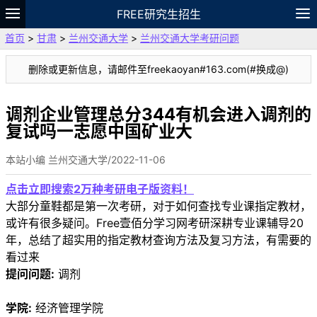
FREE研究生招生
首页
>
甘肃
>
兰州交通大学
>
兰州交通大学考研问题
题库
故事
专题
APP
笔记
论坛
删除或更新信息，请邮件至freekaoyan#163.com(#换成@)
VIP
资料
调剂企业管理总分344有机会进入调剂的
复试吗一志愿中国矿业大
本站小编 兰州交通大学/2022-11-06
点击立即搜索2万种考研电子版资料！
大部分童鞋都是第一次考研，对于如何查找专业课指定教材，
或许有很多疑问。Free壹佰分学习网考研深耕专业课辅导20
年，总结了超实用的指定教材查询方法及复习方法，有需要的
看过来
提问问题:
调剂
学院:
经济管理学院