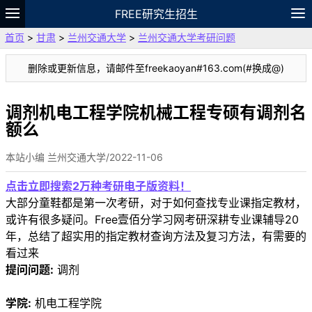
FREE研究生招生
首页
>
甘肃
>
兰州交通大学
>
兰州交通大学考研问题
题库
故事
专题
APP
笔记
论坛
删除或更新信息，请邮件至freekaoyan#163.com(#换成@)
VIP
资料
调剂机电工程学院机械工程专硕有调剂名
额么
本站小编 兰州交通大学/2022-11-06
点击立即搜索2万种考研电子版资料！
大部分童鞋都是第一次考研，对于如何查找专业课指定教材，
或许有很多疑问。Free壹佰分学习网考研深耕专业课辅导20
年，总结了超实用的指定教材查询方法及复习方法，有需要的
看过来
提问问题:
调剂
学院:
机电工程学院