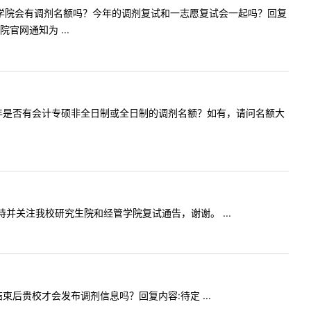
今年的机电学院会有调剂名额吗？今年的调剂复试和一志愿复试会一起吗？回复
网通知为 ...
请问贵校今年是否有会计专硕非全日制或全日制的调剂名额？如有，请问名额大
:请等待并关注我校研究生院和经管学院复试通告，谢谢。 ...
试结束后贵校才会发布调剂信息吗？回复内容:待定 ...