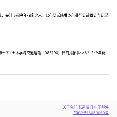
公布复试线，会计专硕今年招多少人，公布复试线后多久进行复试回复内容:请
题咨询一下1.土木学院交通运输（086100）目前拟招多少人？2.今年复
.
关于我们
联系我们
电子邮件
苏ICP备16059069号