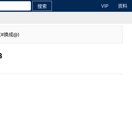
VIP
资料
搜索
(#换成@)
3