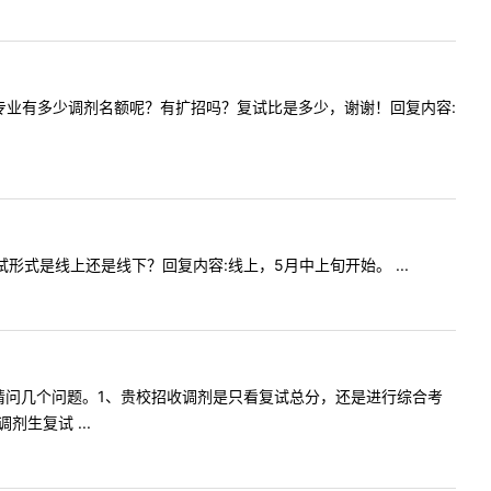
语言文学专业有多少调剂名额呢？有扩招吗？复试比是多少，谢谢！回复内容:
？复试形式是线上还是线下？回复内容:线上，5月中上旬开始。 ...
复试我想请问几个问题。1、贵校招收调剂是只看复试总分，还是进行综合考
生复试 ...