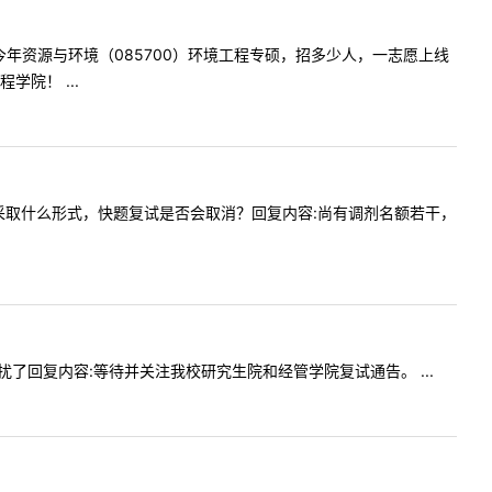
想问下今年资源与环境（085700）环境工程专硕，招多少人，一志愿上线
院！ ...
今年复试采取什么形式，快题复试是否会取消？回复内容:尚有调剂名额若干，
式?打扰了回复内容:等待并关注我校研究生院和经管学院复试通告。 ...