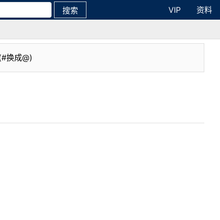
VIP
资料
搜索
(#换成@)