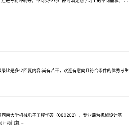
是考前冲刺等，不同类型的产品可满足您学习上的不同需求。 ...
复试人数报录比是多少回复内容:尚有若干，欢迎有意向且符合条件的优秀考生
我一志愿西南大学机械电子工程学硕（080202），专业课为机械设计基
两门复 ...