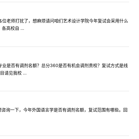
提问内容:各位老师打扰了，想麻烦请问咱们艺术设计学院今年复试会采用什么
高校自 ...
英语笔译专业是否有调剂名额？总分360是否有机会调剂贵校？复试方式是线
见我校 ...
容:您好我想咨询一下，今年外国语言学是否有调剂名额，复试范围有哪些。回