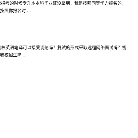
老师您好，我报考的时候专升本本科毕业证没拿到，我是按照同等学力报名的，
你报名时 ...
分368，贵校英语笔译可以接受调剂吗？复试的形式采取远程网络面试吗？初
招生简 ...