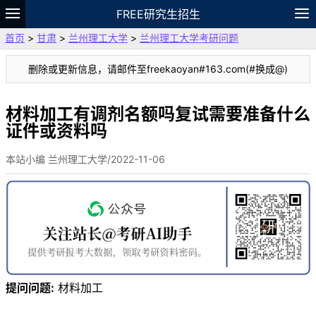
FREE研究生招生
首页
>
甘肃
>
兰州理工大学
>
兰州理工大学考研问题
题库
故事
专题
APP
笔记
论坛
删除或更新信息，请邮件至freekaoyan#163.com(#换成@)
VIP
资料
材料加工有调剂名额吗复试需要准备什么
证件或资料吗
本站小编 兰州理工大学/2022-11-06
提问问题:
材料加工