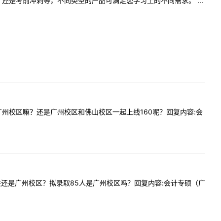
是考前冲刺等，不同类型的产品可满足您学习上的不同需求。 ...
60是指广州校区嘛？还是广州校区和佛山校区一起上线160呢？回复内容:会
个校区总共还是广州校区？拟录取85人是广州校区吗？回复内容:会计专硕（广