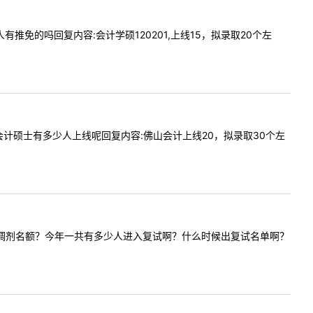
少人有推免的吗回复内容:会计学硕120201,上线15，拟录取20个左
究生院会计硕士有多少人上线呢回复内容:佛山会计上线20，拟录取30个左
吗？有没有调剂名额？今年一共有多少人进入复试啊？什么时候出复试名单啊？