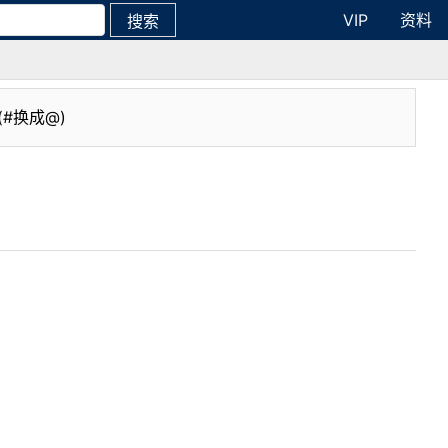
VIP
资料
搜索
(#换成@)