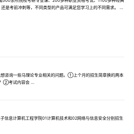
500余所院校考研专业课、200多种职业资格考试、1100多种经典
是考前冲刺等，不同类型的产品可满足您学习上的不同需求。 ...
老师您好！我想咨询一些马理论专业相关的问题。①上个月的招生简章换的两本
考试内容会 ...
5400电子信息计算机工程学院01计算机技术和02网络与信息安全分别招生