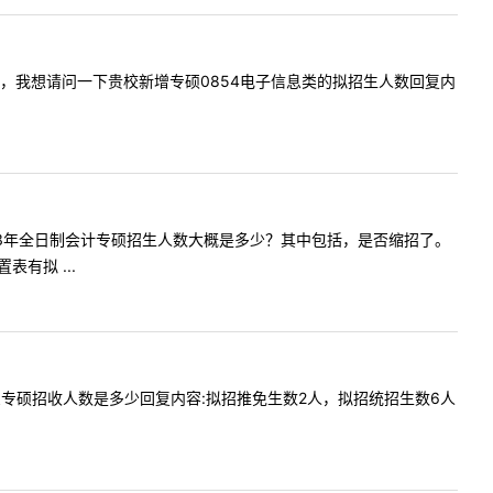
内容:您好，我想请问一下贵校新增专硕0854电子信息类的拟招生人数回复内
，①2023年全日制会计专硕招生人数大概是多少？其中包括，是否缩招了。
有拟 ...
的电子信息专硕招收人数是多少回复内容:拟招推免生数2人，拟招统招生数6人