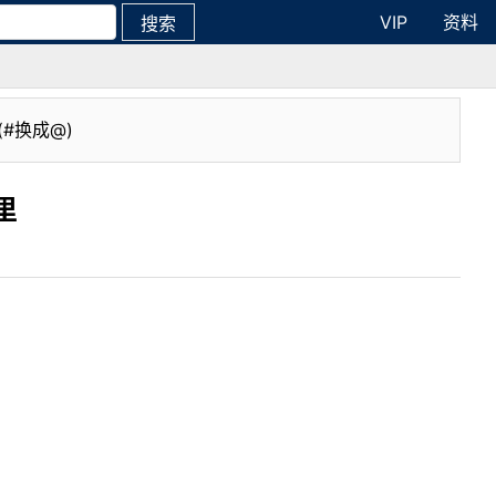
VIP
资料
搜索
(#换成@)
里