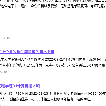
2小时内有效，10万种最新考研考试考证类电子打印资料任你选。涵盖全国
型包含电子书、题库、全套资料以及视频，无论您是考研复习、考证刷题，还
09-19
①上个月的招生简章换的两本书但
义学院提问人:17***19时间:2022-09-2311:46提问内容:
四本涉及的内容是只是作为一点点补充参考吗？是主要还是考那两本嘛？②
0-30
工程学院01计算机技术和
:15***80时间:2022-09-2311:16提问内容:老师请问一下08
2人，拟招统招生数6人，具体招生人数以明年招办下达的为准。 ...