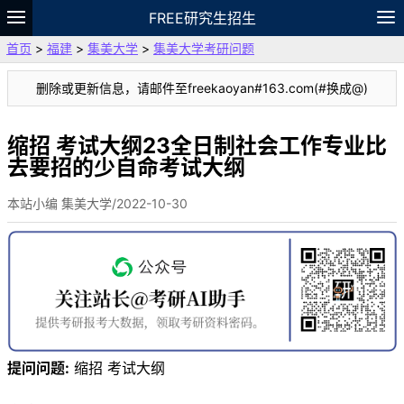
FREE研究生招生
首页
>
福建
>
集美大学
>
集美大学考研问题
题库
故事
专题
APP
笔记
论坛
删除或更新信息，请邮件至freekaoyan#163.com(#换成@)
VIP
资料
缩招 考试大纲23全日制社会工作专业比
去要招的少自命考试大纲
本站小编 集美大学/2022-10-30
提问问题:
缩招 考试大纲