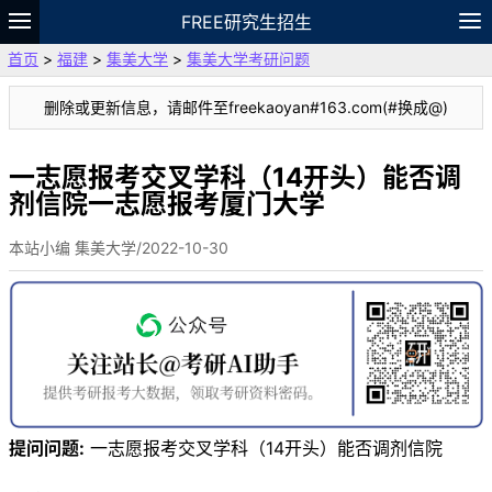
FREE研究生招生
首页
>
福建
>
集美大学
>
集美大学考研问题
题库
故事
专题
APP
笔记
论坛
删除或更新信息，请邮件至freekaoyan#163.com(#换成@)
VIP
资料
一志愿报考交叉学科（14开头）能否调
剂信院一志愿报考厦门大学
本站小编 集美大学/2022-10-30
提问问题:
一志愿报考交叉学科（14开头）能否调剂信院