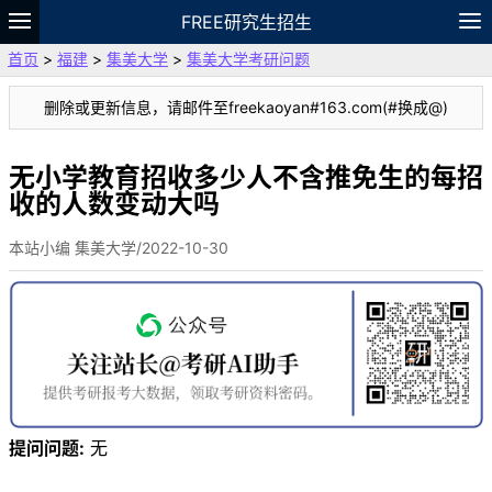
FREE研究生招生
首页
>
福建
>
集美大学
>
集美大学考研问题
题库
故事
专题
APP
笔记
论坛
删除或更新信息，请邮件至freekaoyan#163.com(#换成@)
VIP
资料
无小学教育招收多少人不含推免生的每招
收的人数变动大吗
本站小编 集美大学/2022-10-30
提问问题:
无