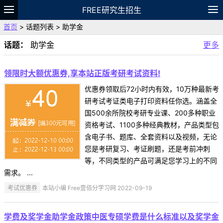
FREE研究生招生
首页
> 话题列表 > 助学金
题库
故事
专题
APP
笔记
论坛
话题：
助学金
更多
VIP
资料
领限时大额优惠券,享本站正版考研考试资料!
优惠券领取后72小时内有效，10万种最新考
研考试考证类电子打印资料任你选。涵盖全
国500余所院校考研专业课、200多种职业
资格考试、1100多种经典教材，产品类型包
含电子书、题库、全套资料以及视频，无论
您是考研复习、考证刷题，还是考前冲刺
等，不同类型的产品可满足您学习上的不同
需求。 ...
考试优惠券
本站小编 Free壹佰分学习网 2022-09-19
学费及奖学金助学金政策中医专硕学费是什么标准以及奖学金