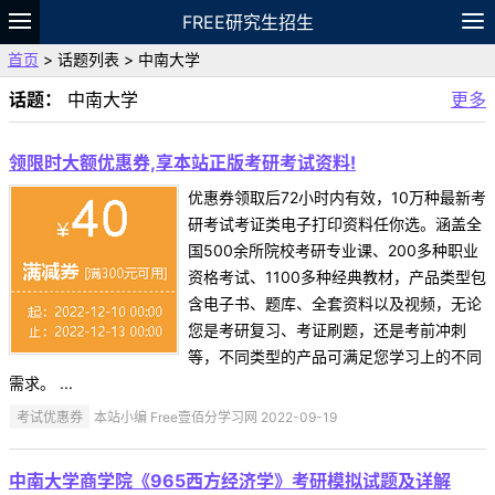
FREE研究生招生
首页
> 话题列表 > 中南大学
题库
故事
专题
APP
笔记
论坛
话题：
中南大学
更多
VIP
资料
领限时大额优惠券,享本站正版考研考试资料!
优惠券领取后72小时内有效，10万种最新考
研考试考证类电子打印资料任你选。涵盖全
国500余所院校考研专业课、200多种职业
资格考试、1100多种经典教材，产品类型包
含电子书、题库、全套资料以及视频，无论
您是考研复习、考证刷题，还是考前冲刺
等，不同类型的产品可满足您学习上的不同
需求。 ...
考试优惠券
本站小编 Free壹佰分学习网 2022-09-19
中南大学商学院《965西方经济学》考研模拟试题及详解