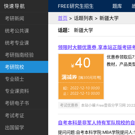
快速导航
FREE研究生招生
题库
首页
> 话题列表 > 新疆大学
考研新闻
话题：
新疆大学
统考公共课
统考专业课
领限时大额优惠券,享本站正版考研考
考研指南经验
优惠券领取后7
教材，产品类
考研院校
专业硕士
专业课资料
考研电子书
考试优惠券
本站小编 Free壹佰分学习网 2022-
考试考证
自考本科是非军人持有军队院校的自
出国留学
提问问题:自考本科学院:MBA学院提问人: