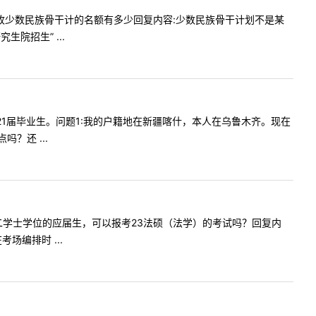
非法学招收少数民族骨干计的名额有多少回复内容:少数民族骨干计划不是某
院招生” ...
我是2021届毕业生。问题1:我的户籍地在新疆喀什，本人在乌鲁木齐。现在
？还 ...
是法学第二学士学位的应届生，可以报考23法硕（法学）的考试吗？回复内
编排时 ...