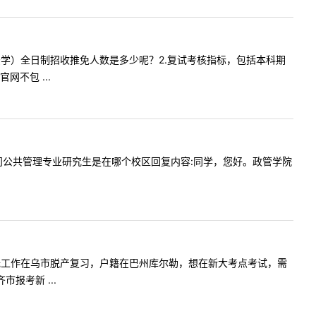
法律（非法学）全日制招收推免人数是多少呢？2.复试考核指标，包括本科期
不包 ...
您好，请问公共管理专业研究生是在哪个校区回复内容:同学，您好。政管学院
报考新大，无工作在乌市脱产复习，户籍在巴州库尔勒，想在新大考点考试，需
报考新 ...