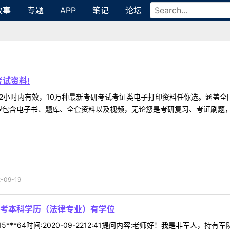
故事
专题
APP
笔记
论坛
试资料!
2小时内有效，10万种最新考研考试考证类电子打印资料任你选。涵盖全国
型包含电子书、题库、全套资料以及视频，无论您是考研复习、考证刷题，还
09-19
考本科学历（法律专业）有学位
15***64时间:2020-09-2212:41提问内容:老师好！我是非军