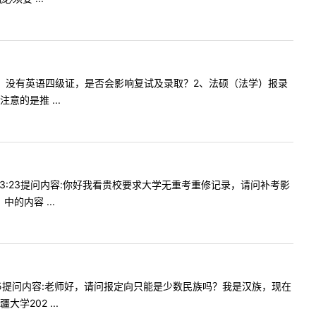
没有学位证，没有英语四级证，是否会影响复试及录取？2、法硕（法学）报录
的是推 ...
2513:23提问内容:你好我看贵校要求大学无重考重修记录，请问补考影
的内容 ...
10:45提问内容:老师好，请问报定向只能是少数民族吗？我是汉族，现在
202 ...