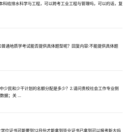
是往届生，本科给排水科学与工程，可以跨考工业工程与管理吗，可以的话，复
，岩石学和普通地质学考试能否提供具体题型呢？回复内容:不能提供具体题
会工作专业中少民和少干计划的名额分配是多少？2.请问贵校社会工作专业侧
；关 ...
我是往届生学位证书可能要到12月份才能拿到毕业证书已拿到可以报考新大吗