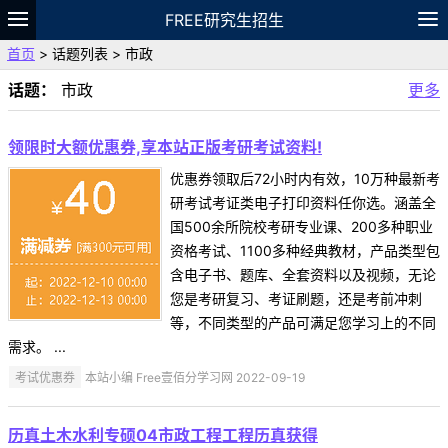
FREE研究生招生
首页
> 话题列表 > 市政
题库
故事
专题
APP
笔记
论坛
话题：
市政
更多
VIP
资料
领限时大额优惠券,享本站正版考研考试资料!
优惠券领取后72小时内有效，10万种最新考
研考试考证类电子打印资料任你选。涵盖全
国500余所院校考研专业课、200多种职业
资格考试、1100多种经典教材，产品类型包
含电子书、题库、全套资料以及视频，无论
您是考研复习、考证刷题，还是考前冲刺
等，不同类型的产品可满足您学习上的不同
需求。 ...
考试优惠券
本站小编 Free壹佰分学习网 2022-09-19
历真土木水利专硕04市政工程工程历真获得