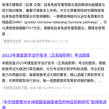
香港文匯報訊（記者 文森）自身免疫性葡萄膜炎是因眼球內組織發炎
而引致的眼疾，嚴重可導致永久失明。中文大學醫學院研究團隊發現
自身免疫性葡萄膜炎的發病機制，一條釋放神經內分泌生長激素的生
物路徑GHRH（growth hormone-releasing hormone pathway），可
以誘發致病細胞Th17分化，演變為自身免疫性葡萄膜炎；團隊並發現
部 ...
香港中文大学
本站小编 免费考研网 2023-11-25
2023年康复医学治疗技术（正高级职称）考试题库
本题库是2023年康复医学治疗技术（正高级职称）考试的题库，根据
新版考试大纲进行章目编排，分为专业知识和学科新进展、专业实践
能力共两篇内容。每篇根据考试大纲的要求，精心选编了典型常考习
题，并按照题型进行划分。每一道题都提供答案和详细的解析。 ...
考研考试资料下载
本站小编 Free考研 2022-12-25
“中华绒螯蟹对水体碳酸盐碱度毒性的响应机制研究”取得新进
展