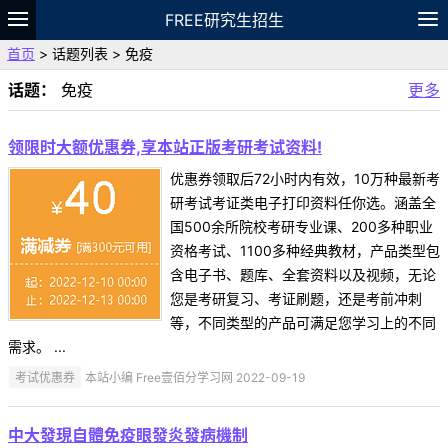
FREE研究生招生
首页
> 话题列表 > 免疫
题库
故事
专题
APP
笔记
论坛
话题：
免疫
更多
VIP
资料
领限时大额优惠券,享本站正版考研考试资料!
优惠券领取后72小时内有效，10万种最新考
研考试考证类电子打印资料任你选。涵盖全
国500余所院校考研专业课、200多种职业
资格考试、1100多种经典教材，产品类型包
含电子书、题库、全套资料以及视频，无论
您是考研复习、考证刷题，还是考前冲刺
等，不同类型的产品可满足您学习上的不同
需求。 ...
考试优惠券
本站小编 Free壹佰分学习网 2022-09-19
中大發現自體免疫眼發炎發病機制