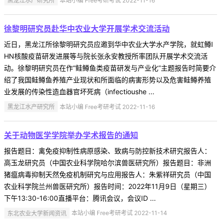
黑龙江水产研究所
本站小编 Free考研考试 2022-11-16
徐黎明研究员赴华中农业大学开展学术交流活动
近日，黑龙江所徐黎明研究员应邀到华中农业大学水产学院，就虹鳟I
HN核酸疫苗研发进展等与院长张永安教授所率团队开展学术交流活
动。徐黎明研究员在作“鲑鳟鱼类疫苗研发与产业化”主题报告时简要介
绍了我国鲑鳟鱼养殖产业现状和所面临的病害形势以及危害鲑鳟养殖
业发展的传染性造血器官坏死病（infectioushe ...
黑龙江水产研究所
本站小编 Free考研考试 2022-11-16
关于动物医学学院举办学术报告的通知
报告题目：禽免疫抑制性病原感染、致病与防控新技术研究报告人：
高玉龙研究员（中国农业科学院哈尔滨兽医研究所）报告题目：非洲
猪瘟病毒抑制天然免疫机制研究与应用报告人：朱紫祥研究员（中国
农业科学院兰州兽医研究所）报告时间：2022年11月9日（星期三）
下午13:30-16:00直播平台：腾讯会议，会议ID ...
东北农业大学新闻资讯
本站小编 Free考研考试 2022-11-14