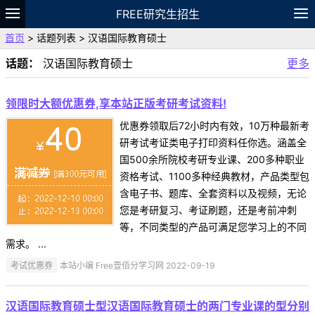
FREE研究生招生
首页
> 话题列表 > 汉语国际教育硕士
题库
故事
专题
APP
笔记
论坛
话题：
汉语国际教育硕士
更多
VIP
资料
领限时大额优惠券,享本站正版考研考试资料!
优惠券领取后72小时内有效，10万种最新考
研考试考证类电子打印资料任你选。涵盖全
国500余所院校考研专业课、200多种职业
资格考试、1100多种经典教材，产品类型包
含电子书、题库、全套资料以及视频，无论
您是考研复习、考证刷题，还是考前冲刺
等，不同类型的产品可满足您学习上的不同
需求。 ...
考试优惠券
本站小编 Free壹佰分学习网 2022-09-19
汉语国际教育硕士型汉语国际教育硕士的两门专业课的型分别