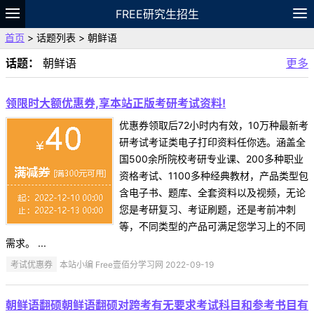
FREE研究生招生
首页
> 话题列表 > 朝鲜语
题库
故事
专题
APP
笔记
论坛
话题：
朝鲜语
更多
VIP
资料
领限时大额优惠券,享本站正版考研考试资料!
优惠券领取后72小时内有效，10万种最新考
研考试考证类电子打印资料任你选。涵盖全
国500余所院校考研专业课、200多种职业
资格考试、1100多种经典教材，产品类型包
含电子书、题库、全套资料以及视频，无论
您是考研复习、考证刷题，还是考前冲刺
等，不同类型的产品可满足您学习上的不同
需求。 ...
考试优惠券
本站小编 Free壹佰分学习网 2022-09-19
朝鲜语翻硕朝鲜语翻硕对跨考有无要求考试科目和参考书目有