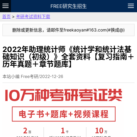
FREE研究生招生
首页
>
考研考试资料下载
题库
故事
专题
APP
笔记
论坛
删除或更新信息，请邮件至freekaoyan#163.com(#换成@)
VIP
资料
2022年助理统计师《统计学和统计法基
础知识（初级）》全套资料【复习指南＋
历年真题＋章节题库】
本站小编 Free考研/2022-12-26