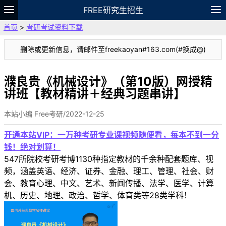
FREE研究生招生
首页
>
考研考试资料下载
题库
故事
专题
APP
笔记
论坛
删除或更新信息，请邮件至freekaoyan#163.com(#换成@)
VIP
资料
濮良贵《机械设计》（第10版）网授精
讲班【教材精讲＋经典习题串讲】
本站小编 Free考研/2022-12-25
开通本站VIP：一万种考研专业课视频随便看，每本不到一分
钱！绝对划算！
547所院校考研考博1130种指定教材的千余种配套题库、视
频，涵盖英语、经济、证券、金融、理工、管理、社会、财
会、教育心理、中文、艺术、新闻传播、法学、医学、计算
机、历史、地理、政治、哲学、体育类等28类学科！