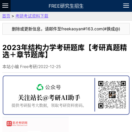
FREE研究生招生
首页
>
考研考试资料下载
题库
故事
专题
APP
笔记
论坛
删除或更新信息，请邮件至freekaoyan#163.com(#换成@)
VIP
资料
2023年结构力学考研题库【考研真题精
选＋章节题库】
本站小编 Free考研/2022-12-25