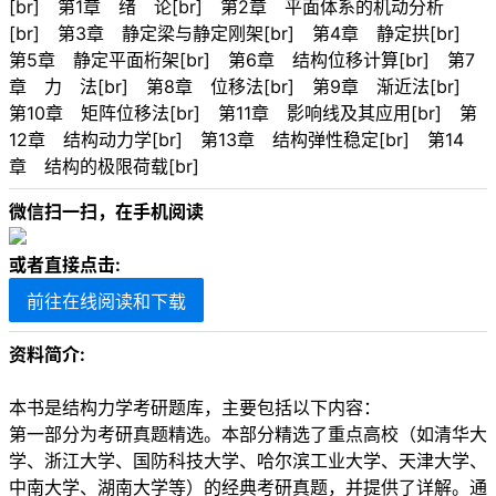
[br] 第1章 绪 论[br] 第2章 平面体系的机动分析
[br] 第3章 静定梁与静定刚架[br] 第4章 静定拱[br]
第5章 静定平面桁架[br] 第6章 结构位移计算[br] 第7
章 力 法[br] 第8章 位移法[br] 第9章 渐近法[br]
第10章 矩阵位移法[br] 第11章 影响线及其应用[br] 第
12章 结构动力学[br] 第13章 结构弹性稳定[br] 第14
章 结构的极限荷载[br]
微信扫一扫，在手机阅读
或者直接点击:
前往在线阅读和下载
资料简介:
本书是结构力学考研题库，主要包括以下内容：
第一部分为考研真题精选。本部分精选了重点高校（如清华大
学、浙江大学、国防科技大学、哈尔滨工业大学、天津大学、
中南大学、湖南大学等）的经典考研真题，并提供了详解。通