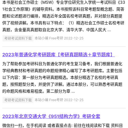
本书是社会工作硕士（MSW）专业学位研究生入学统一考试科目《33
1社会工作原理》的辅导资料。本书按照该科目常考题型概念题、简答
题和论述题进行编排，精选近年全国名校考研真题，并对部分真题提
供了视频讲解。本书具有以下特点：（1）精选社会工作硕士名校考研
真题，含金量高真题取自北京大学、清华大学、中国人民大 ...
考研考试资料下载
本站小编 Free考研 2022-12-25
2023年普通化学考研题库【考研真题精选＋章节题库】
为了帮助参加考研科目为普通化学的考生复习备考，我们根据普通化
学经典教材和考研真题的命题规律精心编写了本考研题库。主要包括
以下内容：第一部分为考研真题精选。本部分精选了名校的考研真
题，按照题型分类，并提供了详解。通过本部分，可以熟悉考研真题
的命题风格和难易程度。第二部分为章 ...
考研考试资料下载
本站小编 Free考研 2022-12-25
2023年北京交通大学《951结构力学》考研全套
微信扫一扫，在手机阅读 或者直接点击: 前往在线阅读和下载 资料目