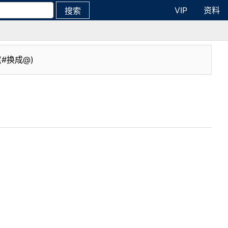
VIP
资料
搜索
(#换成@)