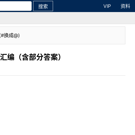
VIP
资料
搜索
(#换成@)
题汇编（含部分答案）