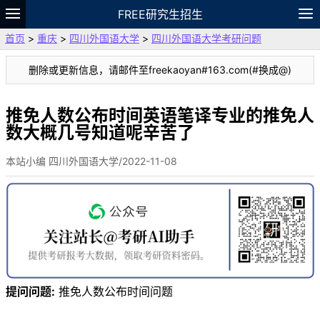
FREE研究生招生
首页
>
重庆
>
四川外国语大学
>
四川外国语大学考研问题
题库
故事
专题
APP
笔记
论坛
删除或更新信息，请邮件至freekaoyan#163.com(#换成@)
VIP
资料
推免人数公布时间英语笔译专业的推免人
数大概几号知道呢辛苦了
本站小编 四川外国语大学/2022-11-08
提问问题:
推免人数公布时间问题